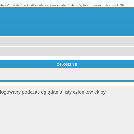
ode
•
VT Hash Check
•
Alternate Pic View
•
Debut Video Capture Software
•
Helium
•
AIMP
OGŁOSZENIE:
alogowany podczas oglądania listy członków ekipy.