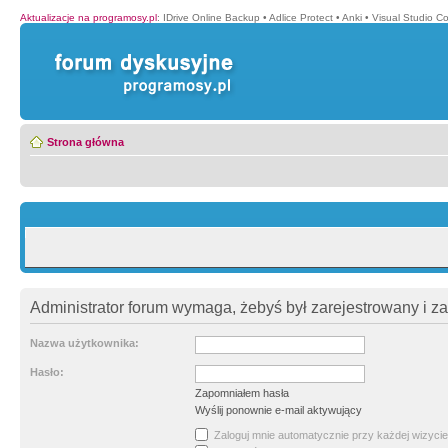
Aktualizacje na programosy.pl
:
IDrive Online Backup
•
Adlice Protect
•
Anki
•
Visual Studio C
Strona główna
Administrator forum wymaga, żebyś był zarejestrowany i z
Nazwa użytkownika:
Hasło:
Zapomniałem hasła
Wyślij ponownie e-mail aktywujący
Zaloguj mnie automatycznie przy każdej wizycie