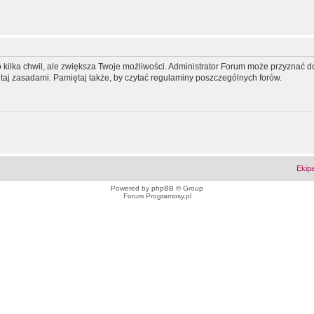
ko kilka chwil, ale zwiększa Twoje możliwości. Administrator Forum może przyzna
tutaj zasadami. Pamiętaj także, by czytać regulaminy poszczególnych forów.
Ekip
Powered by
phpBB
© Group
Forum Programosy.pl