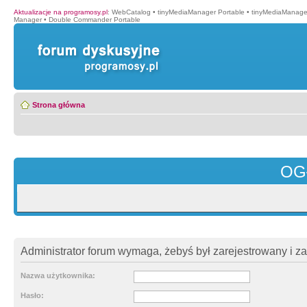
Aktualizacje na programosy.pl
:
WebCatalog
•
tinyMediaManager Portable
•
tinyMediaManage
Manager
•
Double Commander Portable
Strona główna
OG
Administrator forum wymaga, żebyś był zarejestrowany i z
Nazwa użytkownika:
Hasło: