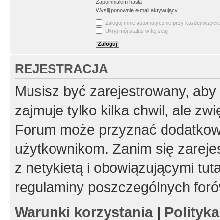
Zapomniałem hasła
Wyślij ponownie e-mail aktywujący
Zaloguj mnie automatycznie przy każdej wizycie
Ukryj mój status w tej sesji
REJESTRACJA
Musisz być zarejestrowany, aby
zajmuje tylko kilka chwil, ale z
Forum może przyznać dodatkow
użytkownikom. Zanim się zarejes
z netykietą i obowiązującymi tut
regulaminy poszczególnych foró
Warunki korzystania
|
Polityk