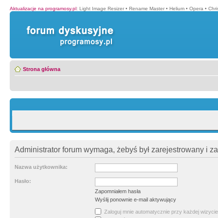
Aktualizacje na programosy.pl
:
Light Image Resizer
•
Rename Master
•
Helium
•
Opera
•
Chr
Strona główna
Administrator forum wymaga, żebyś był zarejestrowany i z
Nazwa użytkownika:
Hasło:
Zapomniałem hasła
Wyślij ponownie e-mail aktywujący
Zaloguj mnie automatycznie przy każdej wizycie