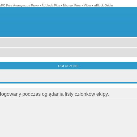
isPC Free Anonymous Proxy
•
Adblock Plus
•
Mixmax Free
•
Viber
•
uBlock Origin
OGŁOSZENIE:
alogowany podczas oglądania listy członków ekipy.