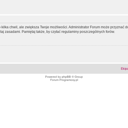
ko kilka chwil, ale zwiększa Twoje możliwości. Administrator Forum może przyzna
tutaj zasadami. Pamiętaj także, by czytać regulaminy poszczególnych forów.
Ekip
Powered by
phpBB
© Group
Forum Programosy.pl