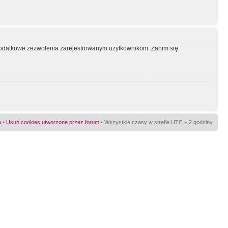
ć dodatkowe zezwolenia zarejestrowanym użytkownikom. Zanim się
a
•
Usuń cookies utworzone przez forum
• Wszystkie czasy w strefie UTC + 2 godziny