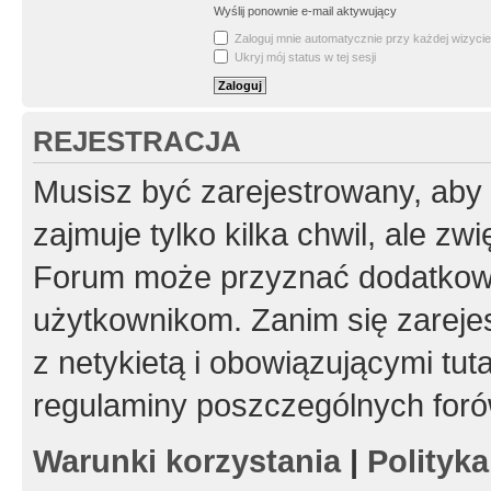
Wyślij ponownie e-mail aktywujący
Zaloguj mnie automatycznie przy każdej wizycie
Ukryj mój status w tej sesji
REJESTRACJA
Musisz być zarejestrowany, aby
zajmuje tylko kilka chwil, ale z
Forum może przyznać dodatkow
użytkownikom. Zanim się zarejes
z netykietą i obowiązującymi tut
regulaminy poszczególnych foró
Warunki korzystania
|
Polityk