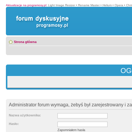
Aktualizacje na programosy.pl
:
Light Image Resizer
•
Rename Master
•
Helium
•
Opera
•
Chr
Strona główna
OG
Administrator forum wymaga, żebyś był zarejestrowany i z
Nazwa użytkownika:
Hasło:
Zapomniałem hasła