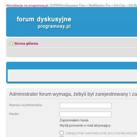
Aktualizacje na programosy.pl
:
SUPERAntiSpyware Free
•
MailWasher Pro
•
GS-Calc
•
GS-B
Strona główna
Administrator forum wymaga, żebyś był zarejestrowany i z
Nazwa użytkownika:
Hasło:
Zapomniałem hasła
Wyślij ponownie e-mail aktywujący
Zaloguj mnie automatycznie przy każdej wizycie