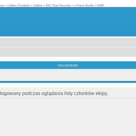
ase
•
Calibre Portable
•
Calibre
•
360 Total Security
•
n-Track Studio
•
AIMP
OGŁOSZENIE:
alogowany podczas oglądania listy członków ekipy.