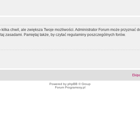
ko kilka chwil, ale zwiększa Twoje możliwości. Administrator Forum może przyzna
tutaj zasadami. Pamiętaj także, by czytać regulaminy poszczególnych forów.
Ekip
Powered by
phpBB
© Group
Forum Programosy.pl