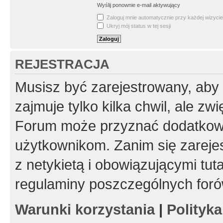
Wyślij ponownie e-mail aktywujący
Zaloguj mnie automatycznie przy każdej wizycie
Ukryj mój status w tej sesji
REJESTRACJA
Musisz być zarejestrowany, aby
zajmuje tylko kilka chwil, ale z
Forum może przyznać dodatkow
użytkownikom. Zanim się zarejes
z netykietą i obowiązującymi tut
regulaminy poszczególnych foró
Warunki korzystania
|
Polityk