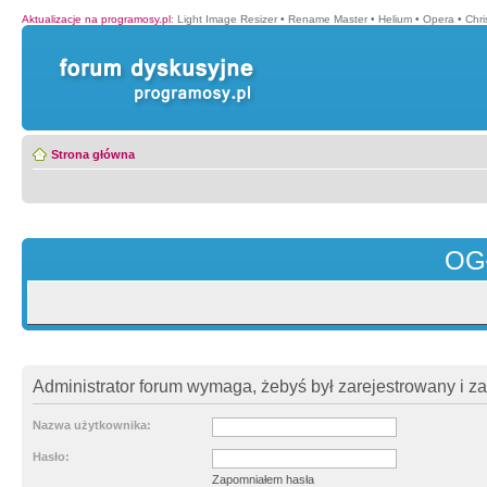
Aktualizacje na programosy.pl
:
Light Image Resizer
•
Rename Master
•
Helium
•
Opera
•
Chr
Strona główna
OG
Administrator forum wymaga, żebyś był zarejestrowany i z
Nazwa użytkownika:
Hasło:
Zapomniałem hasła