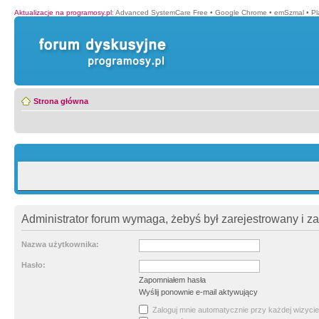
Aktualizacje na programosy.pl
:
Advanced SystemCare Free
•
Google Chrome
•
emSzmal
•
P
Strona główna
Administrator forum wymaga, żebyś był zarejestrowany i z
Nazwa użytkownika:
Hasło:
Zapomniałem hasła
Wyślij ponownie e-mail aktywujący
Zaloguj mnie automatycznie przy każdej wizycie