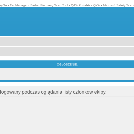
layOn
•
Far Manager
•
Farbar Recovery Scan Tool
•
Q-Dir Portable
•
Q-Dir
•
Microsoft Safety Scan
OGŁOSZENIE:
alogowany podczas oglądania listy członków ekipy.