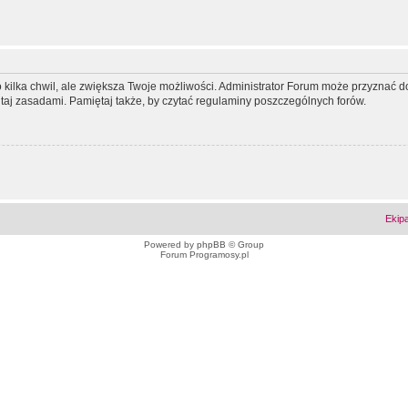
ko kilka chwil, ale zwiększa Twoje możliwości. Administrator Forum może przyzna
tutaj zasadami. Pamiętaj także, by czytać regulaminy poszczególnych forów.
Ekip
Powered by
phpBB
© Group
Forum Programosy.pl