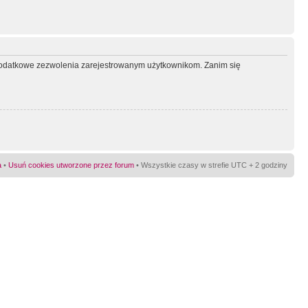
ć dodatkowe zezwolenia zarejestrowanym użytkownikom. Zanim się
a
•
Usuń cookies utworzone przez forum
• Wszystkie czasy w strefie UTC + 2 godziny