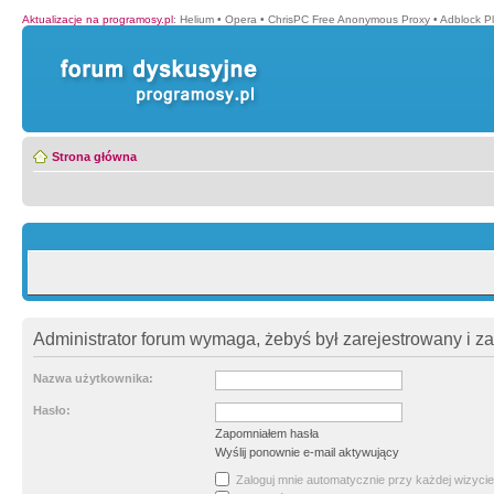
Aktualizacje na programosy.pl
:
Helium
•
Opera
•
ChrisPC Free Anonymous Proxy
•
Adblock P
Strona główna
Administrator forum wymaga, żebyś był zarejestrowany i z
Nazwa użytkownika:
Hasło:
Zapomniałem hasła
Wyślij ponownie e-mail aktywujący
Zaloguj mnie automatycznie przy każdej wizycie