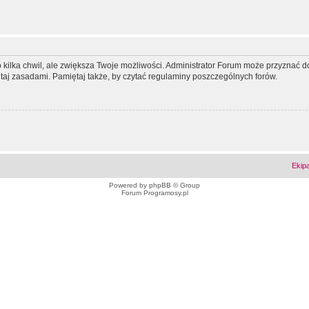
ko kilka chwil, ale zwiększa Twoje możliwości. Administrator Forum może przyzna
tutaj zasadami. Pamiętaj także, by czytać regulaminy poszczególnych forów.
Ekip
Powered by
phpBB
© Group
Forum Programosy.pl