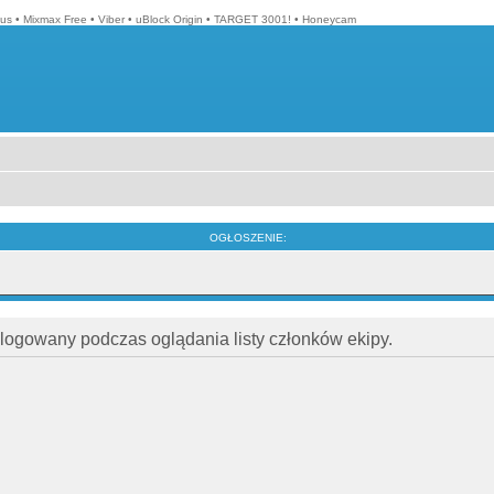
lus
•
Mixmax Free
•
Viber
•
uBlock Origin
•
TARGET 3001!
•
Honeycam
OGŁOSZENIE:
alogowany podczas oglądania listy członków ekipy.