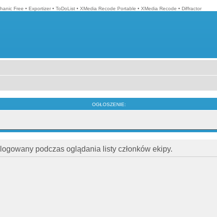
hanic Free
•
Exportizer
•
ToDoList
•
XMedia Recode Portable
•
XMedia Recode
•
Diffractor
OGŁOSZENIE:
alogowany podczas oglądania listy członków ekipy.