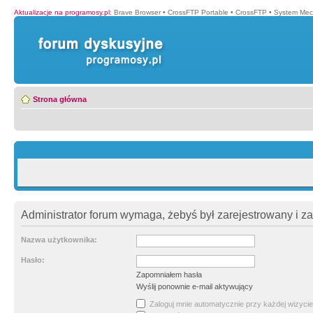
Aktualizacje na programosy.pl
:
Brave Browser
•
CrossFTP Portable
•
CrossFTP
•
System Mec
Strona główna
Administrator forum wymaga, żebyś był zarejestrowany i z
Nazwa użytkownika:
Hasło:
Zapomniałem hasła
Wyślij ponownie e-mail aktywujący
Zaloguj mnie automatycznie przy każdej wizycie