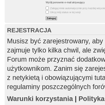
Wyślij ponownie e-mail aktywujący
Zaloguj mnie automatycznie przy każdej wizycie
Ukryj mój status w tej sesji
REJESTRACJA
Musisz być zarejestrowany, aby
zajmuje tylko kilka chwil, ale z
Forum może przyznać dodatkow
użytkownikom. Zanim się zarejes
z netykietą i obowiązującymi tut
regulaminy poszczególnych foró
Warunki korzystania
|
Polityk