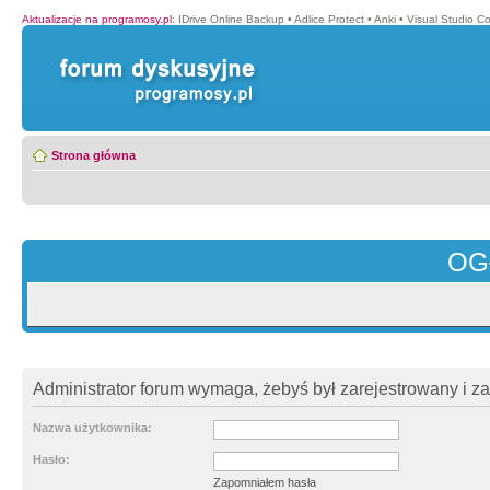
Aktualizacje na programosy.pl
:
IDrive Online Backup
•
Adlice Protect
•
Anki
•
Visual Studio C
Strona główna
OG
Administrator forum wymaga, żebyś był zarejestrowany i z
Nazwa użytkownika:
Hasło:
Zapomniałem hasła