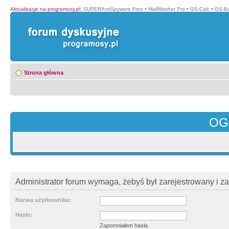
Aktualizacje na programosy.pl
:
SUPERAntiSpyware Free
•
MailWasher Pro
•
GS-Calc
•
GS-B
Strona główna
OG
Administrator forum wymaga, żebyś był zarejestrowany i z
Nazwa użytkownika:
Hasło:
Zapomniałem hasła