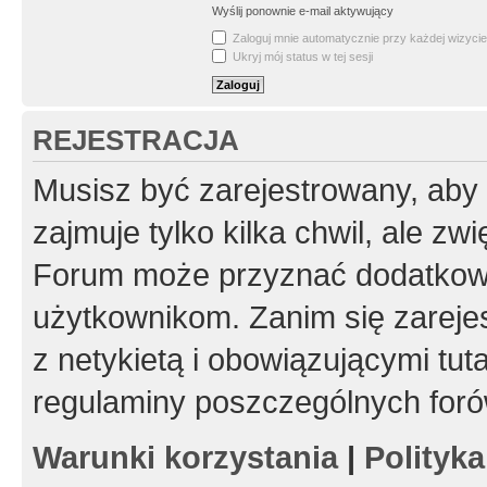
Wyślij ponownie e-mail aktywujący
Zaloguj mnie automatycznie przy każdej wizycie
Ukryj mój status w tej sesji
REJESTRACJA
Musisz być zarejestrowany, aby
zajmuje tylko kilka chwil, ale z
Forum może przyznać dodatkow
użytkownikom. Zanim się zarejes
z netykietą i obowiązującymi tut
regulaminy poszczególnych foró
Warunki korzystania
|
Polityk