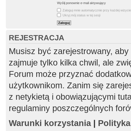
Wyślij ponownie e-mail aktywujący
Zaloguj mnie automatycznie przy każdej wizycie
Ukryj mój status w tej sesji
REJESTRACJA
Musisz być zarejestrowany, aby
zajmuje tylko kilka chwil, ale z
Forum może przyznać dodatkow
użytkownikom. Zanim się zarejes
z netykietą i obowiązującymi tut
regulaminy poszczególnych foró
Warunki korzystania
|
Polityk