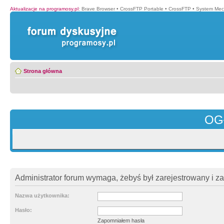
Aktualizacje na programosy.pl
:
Brave Browser
•
CrossFTP Portable
•
CrossFTP
•
System Mec
Strona główna
OG
Administrator forum wymaga, żebyś był zarejestrowany i z
Nazwa użytkownika:
Hasło:
Zapomniałem hasła