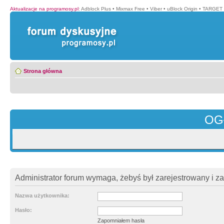
Aktualizacje na programosy.pl
:
Adblock Plus
•
Mixmax Free
•
Viber
•
uBlock Origin
•
TARGET 
Strona główna
OG
Administrator forum wymaga, żebyś był zarejestrowany i z
Nazwa użytkownika:
Hasło:
Zapomniałem hasła