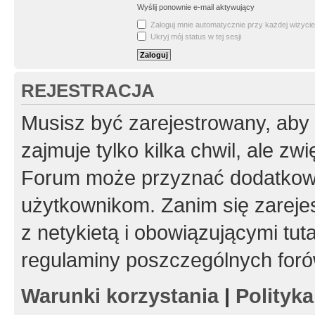
Wyślij ponownie e-mail aktywujący
Zaloguj mnie automatycznie przy każdej wizycie
Ukryj mój status w tej sesji
REJESTRACJA
Musisz być zarejestrowany, aby
zajmuje tylko kilka chwil, ale z
Forum może przyznać dodatkow
użytkownikom. Zanim się zarejes
z netykietą i obowiązującymi tut
regulaminy poszczególnych foró
Warunki korzystania
|
Polityk