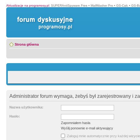
Aktualizacje na programosy.pl
:
SUPERAntiSpyware Free
•
MailWasher Pro
•
GS-Calc
•
GS-B
Strona główna
Administrator forum wymaga, żebyś był zarejestrowany i z
Nazwa użytkownika:
Hasło:
Zapomniałem hasła
Wyślij ponownie e-mail aktywujący
Zaloguj mnie automatycznie przy każdej wizycie