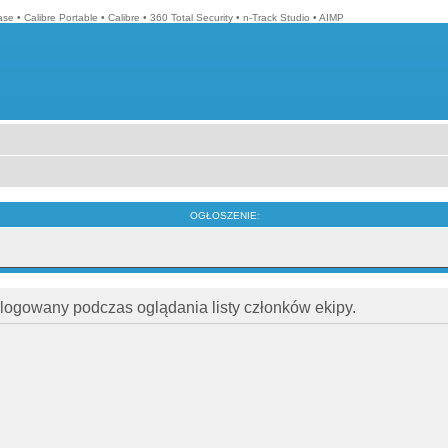
ase
•
Calibre Portable
•
Calibre
•
360 Total Security
•
n-Track Studio
•
AIMP
OGŁOSZENIE:
alogowany podczas oglądania listy członków ekipy.