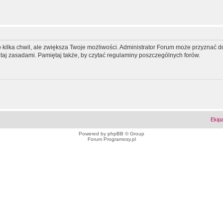
ko kilka chwil, ale zwiększa Twoje możliwości. Administrator Forum może przyzna
tutaj zasadami. Pamiętaj także, by czytać regulaminy poszczególnych forów.
Ekip
Powered by
phpBB
© Group
Forum Programosy.pl