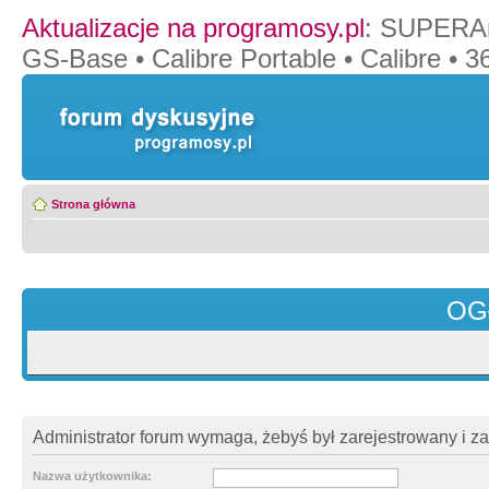
Aktualizacje na programosy.pl
:
SUPERAn
GS-Base
•
Calibre Portable
•
Calibre
•
36
Strona główna
OG
Administrator forum wymaga, żebyś był zarejestrowany i z
Nazwa użytkownika: