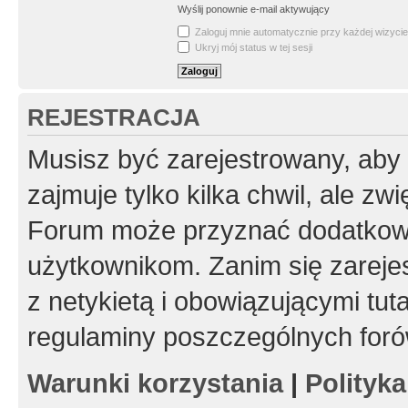
Wyślij ponownie e-mail aktywujący
Zaloguj mnie automatycznie przy każdej wizycie
Ukryj mój status w tej sesji
REJESTRACJA
Musisz być zarejestrowany, aby
zajmuje tylko kilka chwil, ale z
Forum może przyznać dodatkow
użytkownikom. Zanim się zarejes
z netykietą i obowiązującymi tut
regulaminy poszczególnych foró
Warunki korzystania
|
Polityk