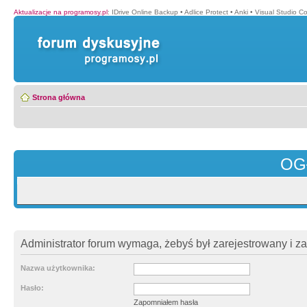
Aktualizacje na programosy.pl
:
IDrive Online Backup
•
Adlice Protect
•
Anki
•
Visual Studio C
Strona główna
OG
Administrator forum wymaga, żebyś był zarejestrowany i z
Nazwa użytkownika:
Hasło:
Zapomniałem hasła