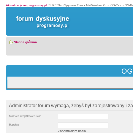
Aktualizacje na programosy.pl
:
SUPERAntiSpyware Free
•
MailWasher Pro
•
GS-Calc
•
GS-B
Strona główna
OG
Administrator forum wymaga, żebyś był zarejestrowany i z
Nazwa użytkownika:
Hasło:
Zapomniałem hasła