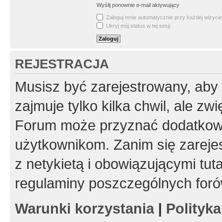
Wyślij ponownie e-mail aktywujący
Zaloguj mnie automatycznie przy każdej wizycie
Ukryj mój status w tej sesji
REJESTRACJA
Musisz być zarejestrowany, aby
zajmuje tylko kilka chwil, ale z
Forum może przyznać dodatkow
użytkownikom. Zanim się zarejes
z netykietą i obowiązującymi tut
regulaminy poszczególnych foró
Warunki korzystania
|
Polityk