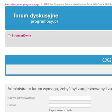
Aktualizacje na programosy.pl
:
SUPERAntiSpyware Free
•
MailWasher Pro
•
GS-Calc
•
GS-B
Strona główna
OG
Administrator forum wymaga, żebyś był zarejestrowany i z
Nazwa użytkownika:
Hasło:
Zapomniałem hasła