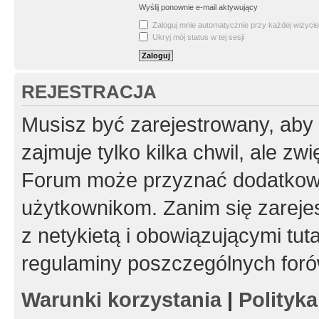
Wyślij ponownie e-mail aktywujący
Zaloguj mnie automatycznie przy każdej wizycie
Ukryj mój status w tej sesji
REJESTRACJA
Musisz być zarejestrowany, aby
zajmuje tylko kilka chwil, ale z
Forum może przyznać dodatkow
użytkownikom. Zanim się zarejes
z netykietą i obowiązującymi tut
regulaminy poszczególnych foró
Warunki korzystania
|
Polityk