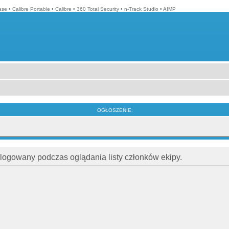
ase
•
Calibre Portable
•
Calibre
•
360 Total Security
•
n-Track Studio
•
AIMP
OGŁOSZENIE:
alogowany podczas oglądania listy członków ekipy.