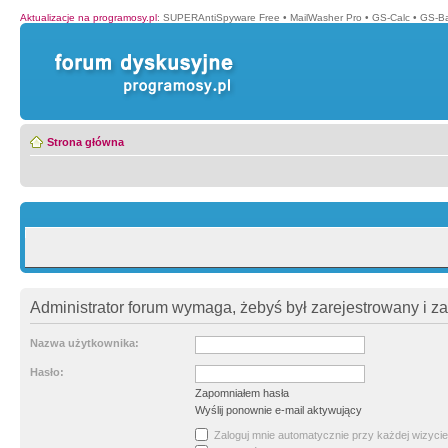
Aktualizacje na programosy.pl
:
SUPERAntiSpyware Free
•
MailWasher Pro
•
GS-Calc
•
GS-B
Strona główna
Administrator forum wymaga, żebyś był zarejestrowany i z
Nazwa użytkownika:
Hasło:
Zapomniałem hasła
Wyślij ponownie e-mail aktywujący
Zaloguj mnie automatycznie przy każdej wizycie