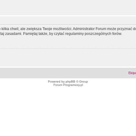
ko kilka chwil, ale zwiększa Twoje możliwości. Administrator Forum może przyzna
tutaj zasadami. Pamiętaj także, by czytać regulaminy poszczególnych forów.
Ekip
Powered by
phpBB
© Group
Forum Programosy.pl