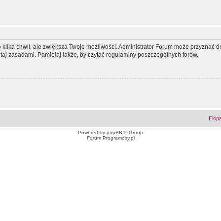
ko kilka chwil, ale zwiększa Twoje możliwości. Administrator Forum może przyzna
tutaj zasadami. Pamiętaj także, by czytać regulaminy poszczególnych forów.
Ekip
Powered by
phpBB
© Group
Forum Programosy.pl