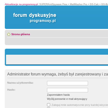
Aktualizacje na programosy.pl
:
SUPERAntiSpyware Free
•
MailWasher Pro
•
GS-Calc
•
GS-B
Strona główna
Administrator forum wymaga, żebyś był zarejestrowany i z
Nazwa użytkownika:
Hasło:
Zapomniałem hasła
Wyślij ponownie e-mail aktywujący
Zaloguj mnie automatycznie przy każdej wizycie