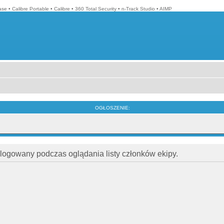
ase
•
Calibre Portable
•
Calibre
•
360 Total Security
•
n-Track Studio
•
AIMP
OGŁOSZENIE:
alogowany podczas oglądania listy członków ekipy.