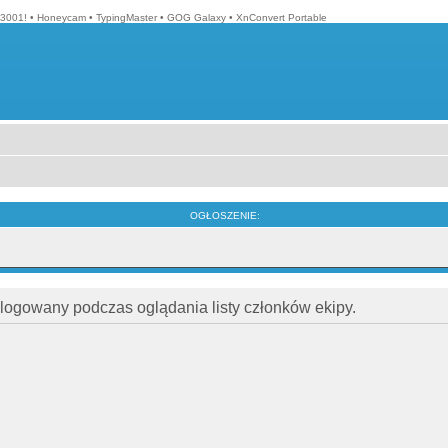
3001!
•
Honeycam
•
TypingMaster
•
GOG Galaxy
•
XnConvert Portable
OGŁOSZENIE:
alogowany podczas oglądania listy członków ekipy.