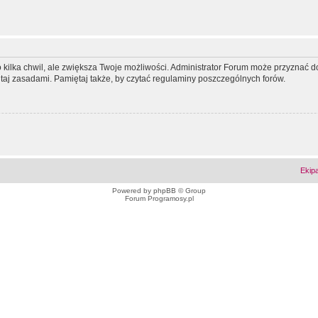
ko kilka chwil, ale zwiększa Twoje możliwości. Administrator Forum może przyzna
tutaj zasadami. Pamiętaj także, by czytać regulaminy poszczególnych forów.
Ekip
Powered by
phpBB
© Group
Forum Programosy.pl