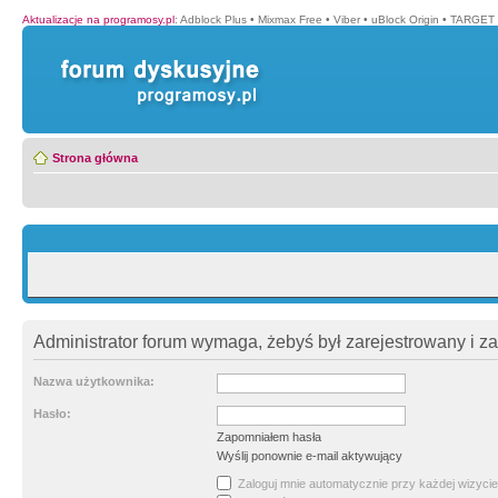
Aktualizacje na programosy.pl
:
Adblock Plus
•
Mixmax Free
•
Viber
•
uBlock Origin
•
TARGET 
Strona główna
Administrator forum wymaga, żebyś był zarejestrowany i z
Nazwa użytkownika:
Hasło:
Zapomniałem hasła
Wyślij ponownie e-mail aktywujący
Zaloguj mnie automatycznie przy każdej wizycie