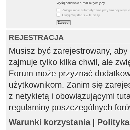
Wyślij ponownie e-mail aktywujący
Zaloguj mnie automatycznie przy każdej wizycie
Ukryj mój status w tej sesji
REJESTRACJA
Musisz być zarejestrowany, aby
zajmuje tylko kilka chwil, ale z
Forum może przyznać dodatkow
użytkownikom. Zanim się zarejes
z netykietą i obowiązującymi tut
regulaminy poszczególnych foró
Warunki korzystania
|
Polityk