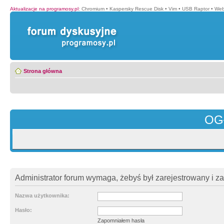
Aktualizacje na programosy.pl
:
Chromium
•
Kaspersky Rescue Disk
•
Vim
•
USB Raptor
•
Web
Strona główna
OG
Administrator forum wymaga, żebyś był zarejestrowany i z
Nazwa użytkownika:
Hasło:
Zapomniałem hasła