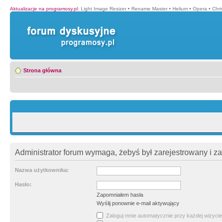
Aktualizacje na programosy.pl
:
Light Image Resizer
•
Rename Master
•
Helium
•
Opera
•
Chr
Strona główna
Administrator forum wymaga, żebyś był zarejestrowany i z
Nazwa użytkownika:
Hasło:
Zapomniałem hasła
Wyślij ponownie e-mail aktywujący
Zaloguj mnie automatycznie przy każdej wizycie