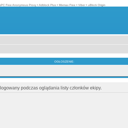
isPC Free Anonymous Proxy
•
Adblock Plus
•
Mixmax Free
•
Viber
•
uBlock Origin
OGŁOSZENIE:
alogowany podczas oglądania listy członków ekipy.