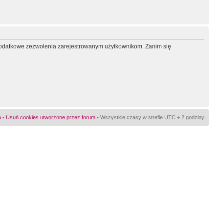
ć dodatkowe zezwolenia zarejestrowanym użytkownikom. Zanim się
a
•
Usuń cookies utworzone przez forum
• Wszystkie czasy w strefie UTC + 2 godziny