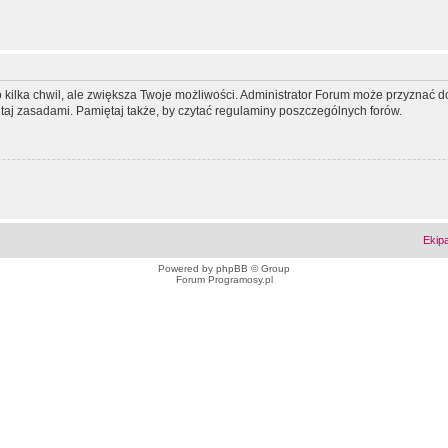
ko kilka chwil, ale zwiększa Twoje możliwości. Administrator Forum może przyzna
tutaj zasadami. Pamiętaj także, by czytać regulaminy poszczególnych forów.
Ekip
Powered by
phpBB
© Group
Forum Programosy.pl