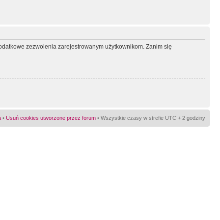
ć dodatkowe zezwolenia zarejestrowanym użytkownikom. Zanim się
a
•
Usuń cookies utworzone przez forum
• Wszystkie czasy w strefie UTC + 2 godziny