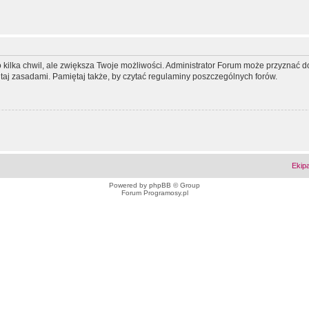
ko kilka chwil, ale zwiększa Twoje możliwości. Administrator Forum może przyzna
tutaj zasadami. Pamiętaj także, by czytać regulaminy poszczególnych forów.
Ekip
Powered by
phpBB
© Group
Forum Programosy.pl