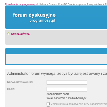
Aktualizacje na programosy.pl
:
Helium
•
Opera
•
ChrisPC Free Anonymous Proxy
•
Adblock P
Strona główna
Administrator forum wymaga, żebyś był zarejestrowany i z
Nazwa użytkownika:
Hasło:
Zapomniałem hasła
Wyślij ponownie e-mail aktywujący
Zaloguj mnie automatycznie przy każdej wizycie