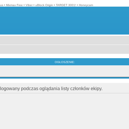
lus
•
Mixmax Free
•
Viber
•
uBlock Origin
•
TARGET 3001!
•
Honeycam
OGŁOSZENIE:
alogowany podczas oglądania listy członków ekipy.