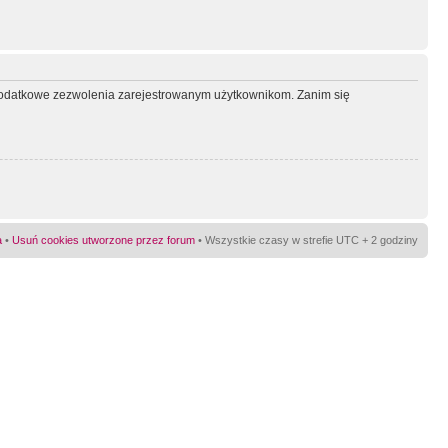
ć dodatkowe zezwolenia zarejestrowanym użytkownikom. Zanim się
a
•
Usuń cookies utworzone przez forum
• Wszystkie czasy w strefie UTC + 2 godziny