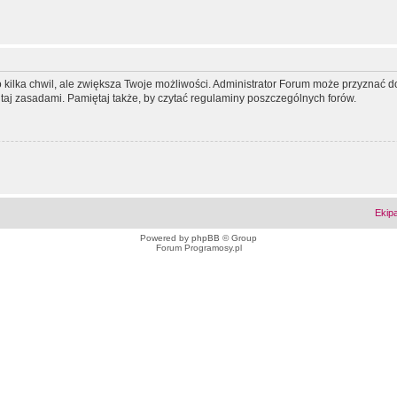
ko kilka chwil, ale zwiększa Twoje możliwości. Administrator Forum może przyzna
tutaj zasadami. Pamiętaj także, by czytać regulaminy poszczególnych forów.
Ekip
Powered by
phpBB
© Group
Forum Programosy.pl