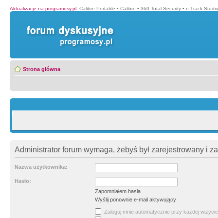
Aktualizacje na programosy.pl
:
Calibre Portable
•
Calibre
•
360 Total Security
•
n-Track Studi
Strona główna
Administrator forum wymaga, żebyś był zarejestrowany i z
Nazwa użytkownika:
Hasło:
Zapomniałem hasła
Wyślij ponownie e-mail aktywujący
Zaloguj mnie automatycznie przy każdej wizycie