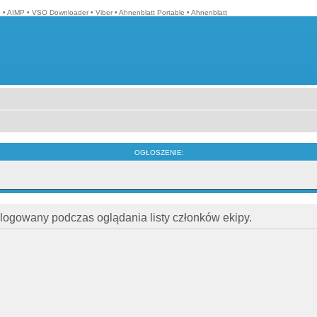
o
•
AIMP
•
VSO Downloader
•
Viber
•
Ahnenblatt Portable
•
Ahnenblatt
OGŁOSZENIE:
alogowany podczas oglądania listy członków ekipy.