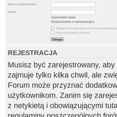
Nazwa użytkownika:
Hasło:
Zapomniałem hasła
Wyślij ponownie e-mail aktywujący
Zaloguj mnie automatycznie przy każdej wizycie
Ukryj mój status w tej sesji
REJESTRACJA
Musisz być zarejestrowany, aby
zajmuje tylko kilka chwil, ale z
Forum może przyznać dodatkow
użytkownikom. Zanim się zarejes
z netykietą i obowiązującymi tut
regulaminy poszczególnych foró