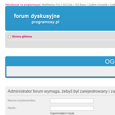
Aktualizacje na programosy.pl
:
MailWasher Pro
•
GS-Calc
•
GS-Base
•
Calibre Portable
•
Cali
Strona główna
OG
Administrator forum wymaga, żebyś był zarejestrowany i z
Nazwa użytkownika:
Hasło:
Zapomniałem hasła