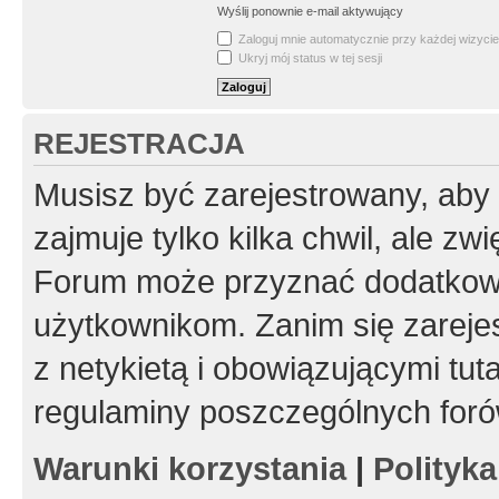
Wyślij ponownie e-mail aktywujący
Zaloguj mnie automatycznie przy każdej wizycie
Ukryj mój status w tej sesji
REJESTRACJA
Musisz być zarejestrowany, aby
zajmuje tylko kilka chwil, ale z
Forum może przyznać dodatkow
użytkownikom. Zanim się zarejes
z netykietą i obowiązującymi tut
regulaminy poszczególnych foró
Warunki korzystania
|
Polityk