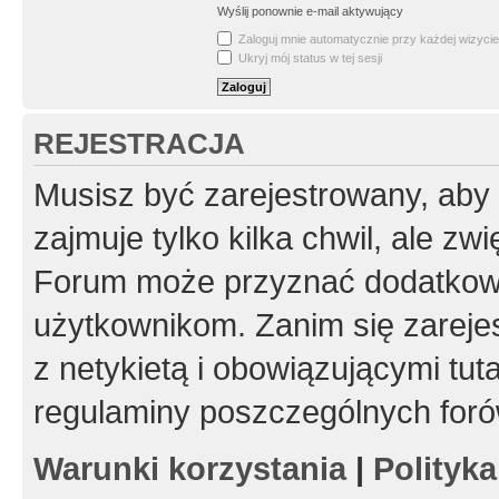
Wyślij ponownie e-mail aktywujący
Zaloguj mnie automatycznie przy każdej wizycie
Ukryj mój status w tej sesji
REJESTRACJA
Musisz być zarejestrowany, aby
zajmuje tylko kilka chwil, ale z
Forum może przyznać dodatkow
użytkownikom. Zanim się zarejes
z netykietą i obowiązującymi tut
regulaminy poszczególnych foró
Warunki korzystania
|
Polityk