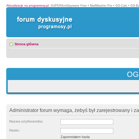
Aktualizacje na programosy.pl
:
SUPERAntiSpyware Free
•
MailWasher Pro
•
GS-Calc
•
GS-B
Strona główna
OG
Administrator forum wymaga, żebyś był zarejestrowany i z
Nazwa użytkownika:
Hasło:
Zapomniałem hasła