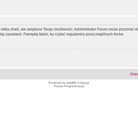
ko kilka chwil, ale zwiększa Twoje możliwości. Administrator Forum może przyzna
tutaj zasadami. Pamiętaj także, by czytać regulaminy poszczególnych forów.
Ekip
Powered by
phpBB
© Group
Forum Programosy.pl