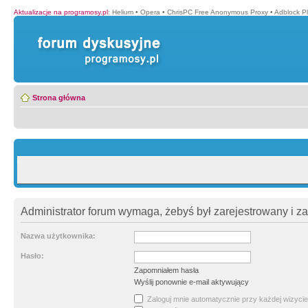
Aktualizacje na programosy.pl
:
Helium
•
Opera
•
ChrisPC Free Anonymous Proxy
•
Adblock P
Strona główna
Administrator forum wymaga, żebyś był zarejestrowany i z
Nazwa użytkownika:
Hasło:
Zapomniałem hasła
Wyślij ponownie e-mail aktywujący
Zaloguj mnie automatycznie przy każdej wizycie