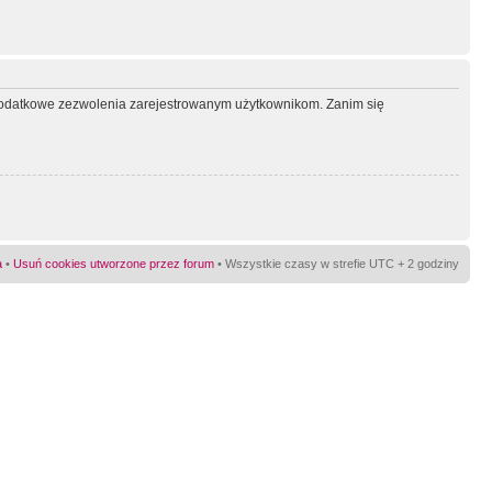
ć dodatkowe zezwolenia zarejestrowanym użytkownikom. Zanim się
a
•
Usuń cookies utworzone przez forum
• Wszystkie czasy w strefie UTC + 2 godziny