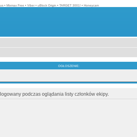
lus
•
Mixmax Free
•
Viber
•
uBlock Origin
•
TARGET 3001!
•
Honeycam
OGŁOSZENIE:
alogowany podczas oglądania listy członków ekipy.