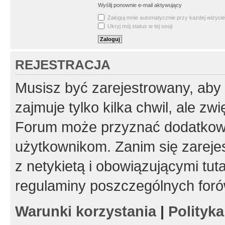
Wyślij ponownie e-mail aktywujący
Zaloguj mnie automatycznie przy każdej wizycie
Ukryj mój status w tej sesji
REJESTRACJA
Musisz być zarejestrowany, aby
zajmuje tylko kilka chwil, ale z
Forum może przyznać dodatkow
użytkownikom. Zanim się zarejes
z netykietą i obowiązującymi tut
regulaminy poszczególnych foró
Warunki korzystania
|
Polityk