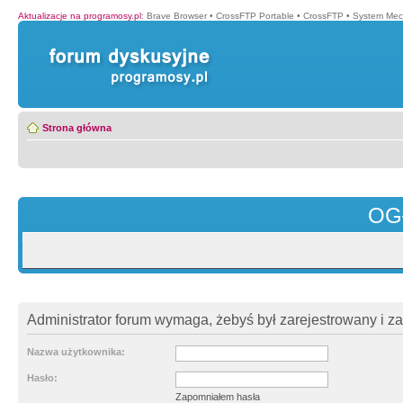
Aktualizacje na programosy.pl
:
Brave Browser
•
CrossFTP Portable
•
CrossFTP
•
System Mec
Strona główna
OG
Administrator forum wymaga, żebyś był zarejestrowany i z
Nazwa użytkownika:
Hasło:
Zapomniałem hasła