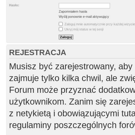
Hasło:
Zapomniałem hasła
Wyślij ponownie e-mail aktywujący
Zaloguj mnie automatycznie przy każdej wizycie
Ukryj mój status w tej sesji
REJESTRACJA
Musisz być zarejestrowany, aby
zajmuje tylko kilka chwil, ale z
Forum może przyznać dodatkow
użytkownikom. Zanim się zarejes
z netykietą i obowiązującymi tut
regulaminy poszczególnych foró