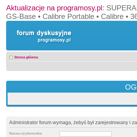
Aktualizacje na programosy.pl
:
SUPERAn
GS-Base
•
Calibre Portable
•
Calibre
•
36
Strona główna
OG
Administrator forum wymaga, żebyś był zarejestrowany i z
Nazwa użytkownika: