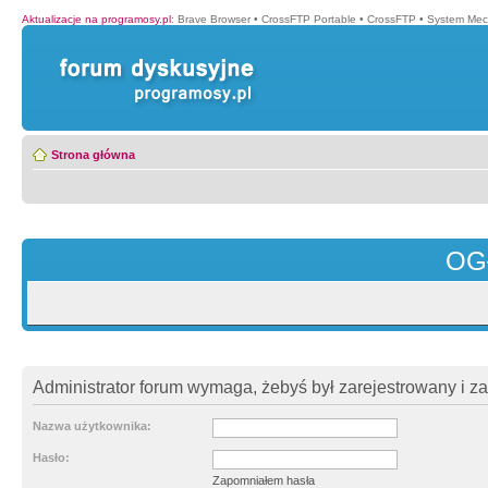
Aktualizacje na programosy.pl
:
Brave Browser
•
CrossFTP Portable
•
CrossFTP
•
System Mec
Strona główna
OG
Administrator forum wymaga, żebyś był zarejestrowany i z
Nazwa użytkownika:
Hasło:
Zapomniałem hasła