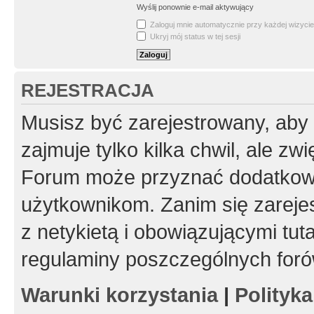
Wyślij ponownie e-mail aktywujący
Zaloguj mnie automatycznie przy każdej wizycie
Ukryj mój status w tej sesji
REJESTRACJA
Musisz być zarejestrowany, aby
zajmuje tylko kilka chwil, ale z
Forum może przyznać dodatkow
użytkownikom. Zanim się zarejes
z netykietą i obowiązującymi tut
regulaminy poszczególnych foró
Warunki korzystania
|
Polityk