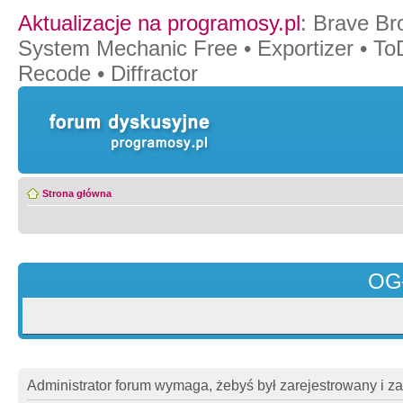
Aktualizacje na programosy.pl
:
Brave Br
System Mechanic Free
•
Exportizer
•
To
Recode
•
Diffractor
Strona główna
OG
Administrator forum wymaga, żebyś był zarejestrowany i z