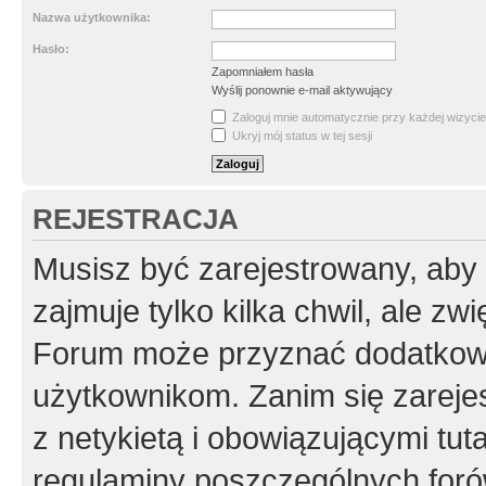
Nazwa użytkownika:
Hasło:
Zapomniałem hasła
Wyślij ponownie e-mail aktywujący
Zaloguj mnie automatycznie przy każdej wizycie
Ukryj mój status w tej sesji
REJESTRACJA
Musisz być zarejestrowany, aby
zajmuje tylko kilka chwil, ale z
Forum może przyznać dodatkow
użytkownikom. Zanim się zarejes
z netykietą i obowiązującymi tut
regulaminy poszczególnych foró