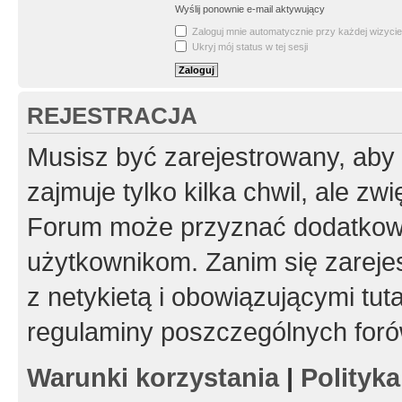
Wyślij ponownie e-mail aktywujący
Zaloguj mnie automatycznie przy każdej wizycie
Ukryj mój status w tej sesji
REJESTRACJA
Musisz być zarejestrowany, aby
zajmuje tylko kilka chwil, ale z
Forum może przyznać dodatkow
użytkownikom. Zanim się zarejes
z netykietą i obowiązującymi tut
regulaminy poszczególnych foró
Warunki korzystania
|
Polityk