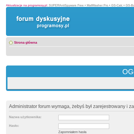
Aktualizacje na programosy.pl
:
SUPERAntiSpyware Free
•
MailWasher Pro
•
GS-Calc
•
GS-B
Strona główna
OG
Administrator forum wymaga, żebyś był zarejestrowany i z
Nazwa użytkownika:
Hasło:
Zapomniałem hasła