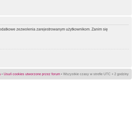
ć dodatkowe zezwolenia zarejestrowanym użytkownikom. Zanim się
a
•
Usuń cookies utworzone przez forum
• Wszystkie czasy w strefie UTC + 2 godziny