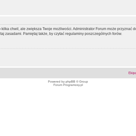
ko kilka chwil, ale zwiększa Twoje możliwości. Administrator Forum może przyzna
tutaj zasadami. Pamiętaj także, by czytać regulaminy poszczególnych forów.
Ekip
Powered by
phpBB
© Group
Forum Programosy.pl