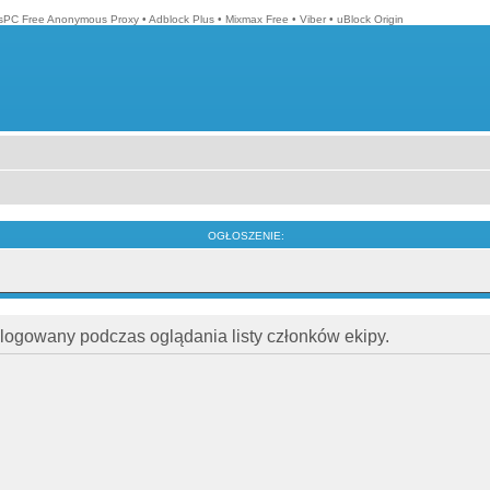
isPC Free Anonymous Proxy
•
Adblock Plus
•
Mixmax Free
•
Viber
•
uBlock Origin
OGŁOSZENIE:
alogowany podczas oglądania listy członków ekipy.