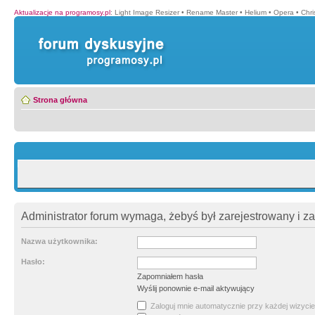
Aktualizacje na programosy.pl
:
Light Image Resizer
•
Rename Master
•
Helium
•
Opera
•
Chr
Strona główna
Administrator forum wymaga, żebyś był zarejestrowany i z
Nazwa użytkownika:
Hasło:
Zapomniałem hasła
Wyślij ponownie e-mail aktywujący
Zaloguj mnie automatycznie przy każdej wizycie