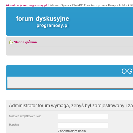
Aktualizacje na programosy.pl
:
Helium
•
Opera
•
ChrisPC Free Anonymous Proxy
•
Adblock P
Strona główna
OG
Administrator forum wymaga, żebyś był zarejestrowany i z
Nazwa użytkownika:
Hasło:
Zapomniałem hasła