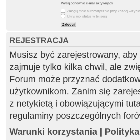
Wyślij ponownie e-mail aktywujący
Zaloguj mnie automatycznie przy każdej wizycie
Ukryj mój status w tej sesji
REJESTRACJA
Musisz być zarejestrowany, aby
zajmuje tylko kilka chwil, ale z
Forum może przyznać dodatkow
użytkownikom. Zanim się zarejes
z netykietą i obowiązującymi tut
regulaminy poszczególnych foró
Warunki korzystania
|
Polityk