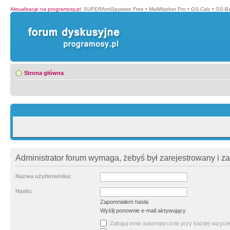
Aktualizacje na programosy.pl
:
SUPERAntiSpyware Free
•
MailWasher Pro
•
GS-Calc
•
GS-B
Strona główna
Administrator forum wymaga, żebyś był zarejestrowany i z
Nazwa użytkownika:
Hasło:
Zapomniałem hasła
Wyślij ponownie e-mail aktywujący
Zaloguj mnie automatycznie przy każdej wizycie