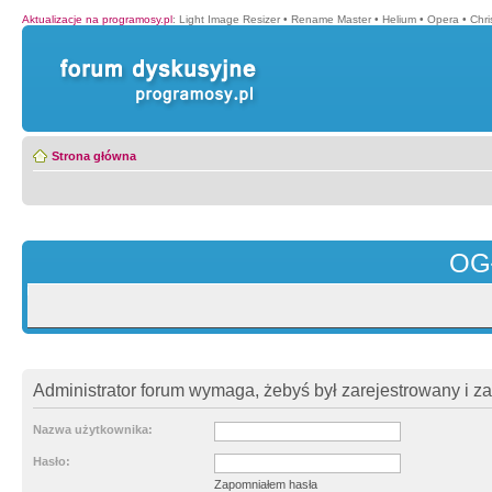
Aktualizacje na programosy.pl
:
Light Image Resizer
•
Rename Master
•
Helium
•
Opera
•
Chr
Strona główna
OG
Administrator forum wymaga, żebyś był zarejestrowany i z
Nazwa użytkownika:
Hasło:
Zapomniałem hasła