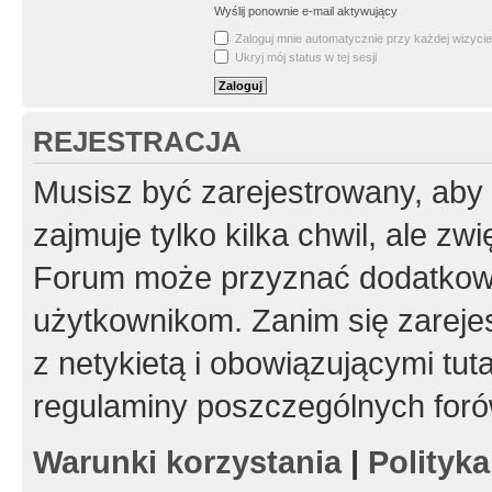
Wyślij ponownie e-mail aktywujący
Zaloguj mnie automatycznie przy każdej wizycie
Ukryj mój status w tej sesji
REJESTRACJA
Musisz być zarejestrowany, aby
zajmuje tylko kilka chwil, ale z
Forum może przyznać dodatkow
użytkownikom. Zanim się zarejes
z netykietą i obowiązującymi tut
regulaminy poszczególnych foró
Warunki korzystania
|
Polityk