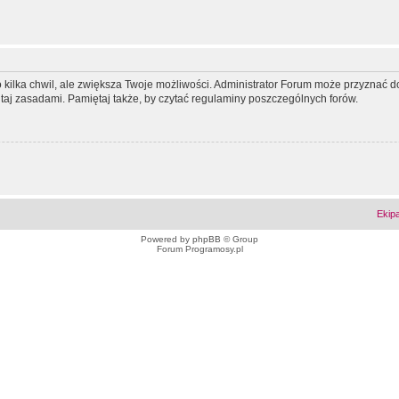
ko kilka chwil, ale zwiększa Twoje możliwości. Administrator Forum może przyzna
tutaj zasadami. Pamiętaj także, by czytać regulaminy poszczególnych forów.
Ekip
Powered by
phpBB
© Group
Forum Programosy.pl