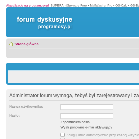
Aktualizacje na programosy.pl
:
SUPERAntiSpyware Free
•
MailWasher Pro
•
GS-Calc
•
GS-B
Strona główna
Administrator forum wymaga, żebyś był zarejestrowany i z
Nazwa użytkownika:
Hasło:
Zapomniałem hasła
Wyślij ponownie e-mail aktywujący
Zaloguj mnie automatycznie przy każdej wizycie