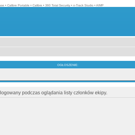
ase
•
Calibre Portable
•
Calibre
•
360 Total Security
•
n-Track Studio
•
AIMP
OGŁOSZENIE:
alogowany podczas oglądania listy członków ekipy.