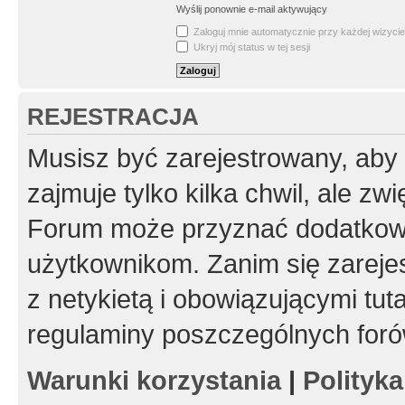
Wyślij ponownie e-mail aktywujący
Zaloguj mnie automatycznie przy każdej wizycie
Ukryj mój status w tej sesji
REJESTRACJA
Musisz być zarejestrowany, aby
zajmuje tylko kilka chwil, ale z
Forum może przyznać dodatkow
użytkownikom. Zanim się zarejes
z netykietą i obowiązującymi tut
regulaminy poszczególnych foró
Warunki korzystania
|
Polityk