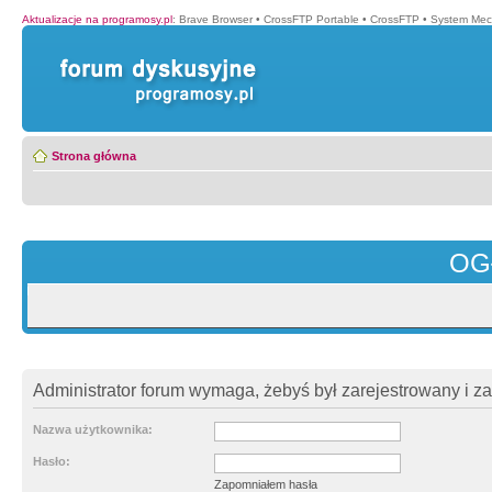
Aktualizacje na programosy.pl
:
Brave Browser
•
CrossFTP Portable
•
CrossFTP
•
System Mec
Strona główna
OG
Administrator forum wymaga, żebyś był zarejestrowany i z
Nazwa użytkownika:
Hasło:
Zapomniałem hasła