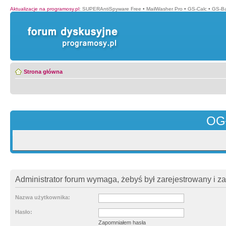
Aktualizacje na programosy.pl
:
SUPERAntiSpyware Free
•
MailWasher Pro
•
GS-Calc
•
GS-B
Strona główna
OG
Administrator forum wymaga, żebyś był zarejestrowany i z
Nazwa użytkownika:
Hasło:
Zapomniałem hasła