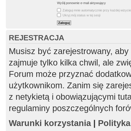
Wyślij ponownie e-mail aktywujący
Zaloguj mnie automatycznie przy każdej wizycie
Ukryj mój status w tej sesji
REJESTRACJA
Musisz być zarejestrowany, aby
zajmuje tylko kilka chwil, ale z
Forum może przyznać dodatkow
użytkownikom. Zanim się zarejes
z netykietą i obowiązującymi tut
regulaminy poszczególnych foró
Warunki korzystania
|
Polityk