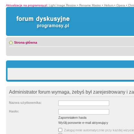
Aktualizacje na programosy.pl
:
Light Image Resizer
•
Rename Master
•
Helium
•
Opera
•
Chr
Strona główna
Administrator forum wymaga, żebyś był zarejestrowany i z
Nazwa użytkownika:
Hasło:
Zapomniałem hasła
Wyślij ponownie e-mail aktywujący
Zaloguj mnie automatycznie przy każdej wizycie