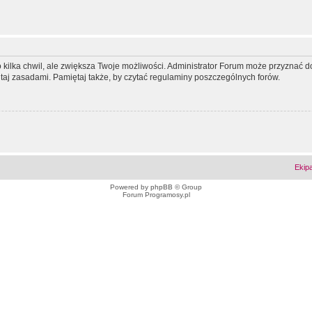
ko kilka chwil, ale zwiększa Twoje możliwości. Administrator Forum może przyzna
tutaj zasadami. Pamiętaj także, by czytać regulaminy poszczególnych forów.
Ekip
Powered by
phpBB
© Group
Forum Programosy.pl