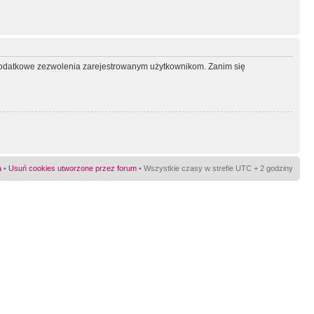
ć dodatkowe zezwolenia zarejestrowanym użytkownikom. Zanim się
a
•
Usuń cookies utworzone przez forum
• Wszystkie czasy w strefie UTC + 2 godziny