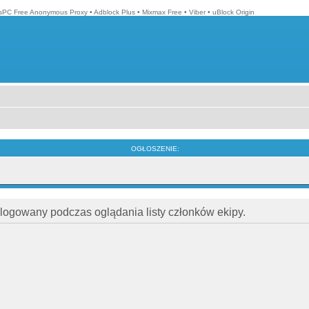
isPC Free Anonymous Proxy
•
Adblock Plus
•
Mixmax Free
•
Viber
•
uBlock Origin
OGŁOSZENIE:
alogowany podczas oglądania listy członków ekipy.