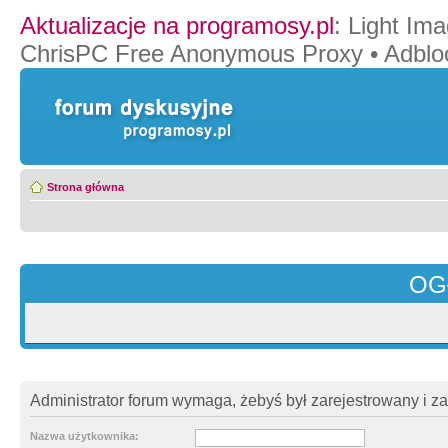
Aktualizacje na programosy.pl
:
Light Ima
ChrisPC Free Anonymous Proxy
•
Adblo
Strona główna
OG
Administrator forum wymaga, żebyś był zarejestrowany i z
Nazwa użytkownika: