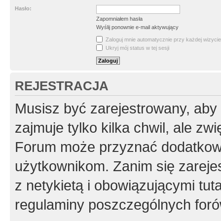
Hasło:
Zapomniałem hasła
Wyślij ponownie e-mail aktywujący
Zaloguj mnie automatycznie przy każdej wizycie
Ukryj mój status w tej sesji
REJESTRACJA
Musisz być zarejestrowany, aby
zajmuje tylko kilka chwil, ale z
Forum może przyznać dodatkow
użytkownikom. Zanim się zarejes
z netykietą i obowiązującymi tut
regulaminy poszczególnych foró