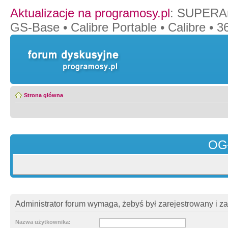
Aktualizacje na programosy.pl
:
SUPERAn
GS-Base
•
Calibre Portable
•
Calibre
•
36
Strona główna
OG
Administrator forum wymaga, żebyś był zarejestrowany i z
Nazwa użytkownika: