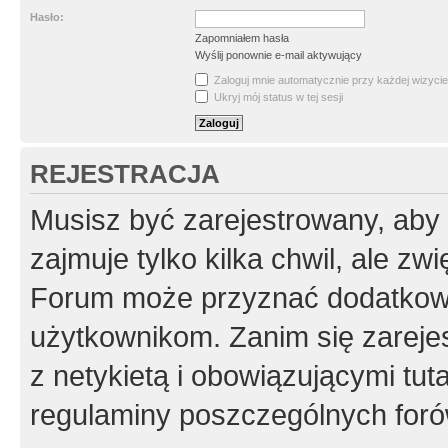
Hasło:
Zapomniałem hasła
Wyślij ponownie e-mail aktywujący
Zaloguj mnie automatycznie przy każdej wizycie
Ukryj mój status w tej sesji
REJESTRACJA
Musisz być zarejestrowany, aby
zajmuje tylko kilka chwil, ale z
Forum może przyznać dodatkow
użytkownikom. Zanim się zarejes
z netykietą i obowiązującymi tut
regulaminy poszczególnych foró