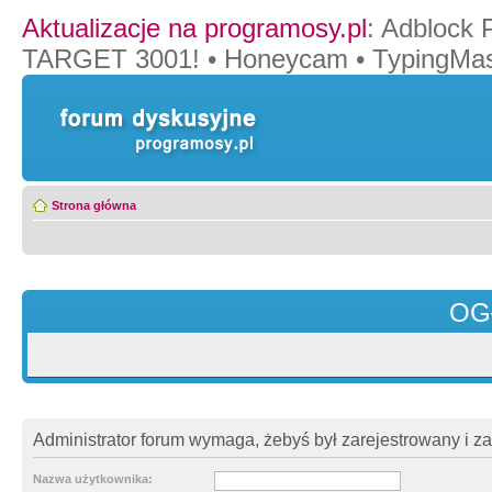
Aktualizacje na programosy.pl
:
Adblock 
TARGET 3001!
•
Honeycam
•
TypingMas
Strona główna
OG
Administrator forum wymaga, żebyś był zarejestrowany i z
Nazwa użytkownika: