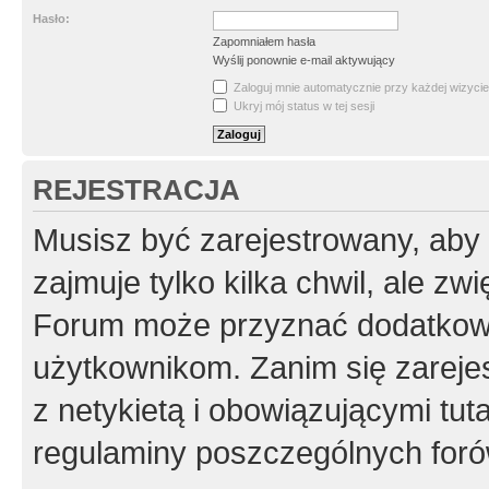
Hasło:
Zapomniałem hasła
Wyślij ponownie e-mail aktywujący
Zaloguj mnie automatycznie przy każdej wizycie
Ukryj mój status w tej sesji
REJESTRACJA
Musisz być zarejestrowany, aby
zajmuje tylko kilka chwil, ale z
Forum może przyznać dodatkow
użytkownikom. Zanim się zarejes
z netykietą i obowiązującymi tut
regulaminy poszczególnych foró