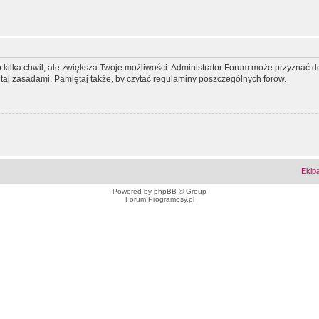
ko kilka chwil, ale zwiększa Twoje możliwości. Administrator Forum może przyzna
tutaj zasadami. Pamiętaj także, by czytać regulaminy poszczególnych forów.
Ekip
Powered by
phpBB
© Group
Forum Programosy.pl