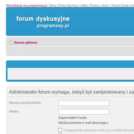
Aktualizacje na programosy.pl
:
IDrive Online Backup
•
Adlice Protect
•
Anki
•
Visual Studio C
Strona główna
Administrator forum wymaga, żebyś był zarejestrowany i z
Nazwa użytkownika:
Hasło:
Zapomniałem hasła
Wyślij ponownie e-mail aktywujący
Zaloguj mnie automatycznie przy każdej wizycie