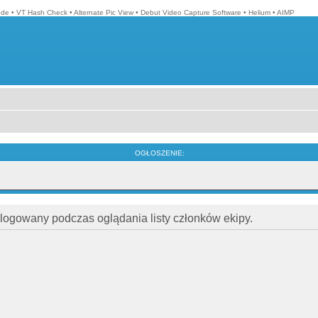
ode
•
VT Hash Check
•
Alternate Pic View
•
Debut Video Capture Software
•
Helium
•
AIMP
OGŁOSZENIE:
alogowany podczas oglądania listy członków ekipy.