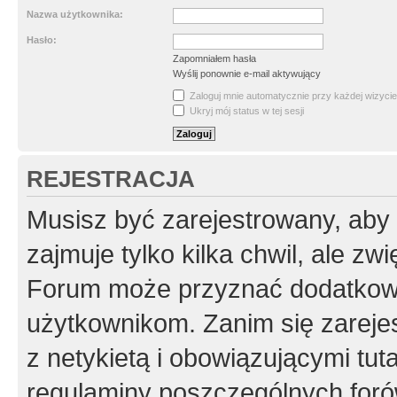
Nazwa użytkownika:
Hasło:
Zapomniałem hasła
Wyślij ponownie e-mail aktywujący
Zaloguj mnie automatycznie przy każdej wizycie
Ukryj mój status w tej sesji
REJESTRACJA
Musisz być zarejestrowany, aby
zajmuje tylko kilka chwil, ale z
Forum może przyznać dodatkow
użytkownikom. Zanim się zarejes
z netykietą i obowiązującymi tut
regulaminy poszczególnych foró