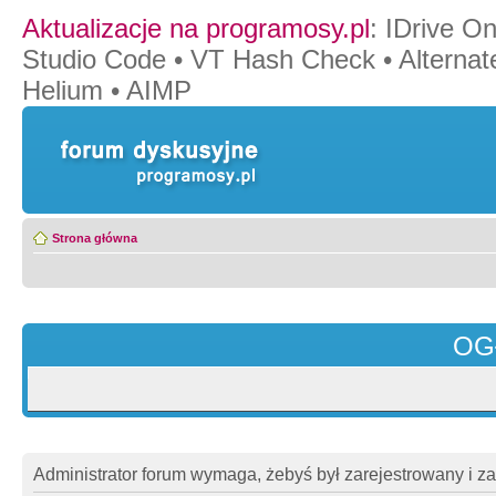
Aktualizacje na programosy.pl
:
IDrive O
Studio Code
•
VT Hash Check
•
Alternat
Helium
•
AIMP
Strona główna
OG
Administrator forum wymaga, żebyś był zarejestrowany i z