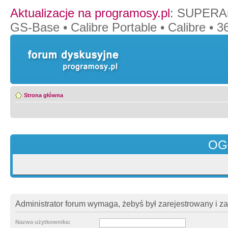
Aktualizacje na programosy.pl
:
SUPERAn
GS-Base
•
Calibre Portable
•
Calibre
•
36
Strona główna
OG
Administrator forum wymaga, żebyś był zarejestrowany i z
Nazwa użytkownika: