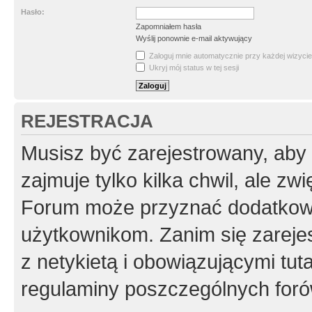
Hasło:
Zapomniałem hasła
Wyślij ponownie e-mail aktywujący
Zaloguj mnie automatycznie przy każdej wizycie
Ukryj mój status w tej sesji
REJESTRACJA
Musisz być zarejestrowany, aby
zajmuje tylko kilka chwil, ale z
Forum może przyznać dodatkow
użytkownikom. Zanim się zarejes
z netykietą i obowiązującymi tut
regulaminy poszczególnych foró