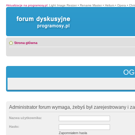
Aktualizacje na programosy.pl
:
Light Image Resizer
•
Rename Master
•
Helium
•
Opera
•
Chr
Strona główna
OG
Administrator forum wymaga, żebyś był zarejestrowany i z
Nazwa użytkownika:
Hasło:
Zapomniałem hasła