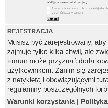
Wyślij ponownie e-mail aktywujący
Zaloguj mnie automatycznie przy każdej wizycie
Ukryj mój status w tej sesji
REJESTRACJA
Musisz być zarejestrowany, aby
zajmuje tylko kilka chwil, ale z
Forum może przyznać dodatkow
użytkownikom. Zanim się zarejes
z netykietą i obowiązującymi tut
regulaminy poszczególnych foró
Warunki korzystania
|
Polityk