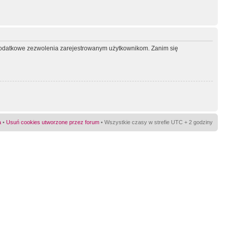
ć dodatkowe zezwolenia zarejestrowanym użytkownikom. Zanim się
a
•
Usuń cookies utworzone przez forum
• Wszystkie czasy w strefie UTC + 2 godziny