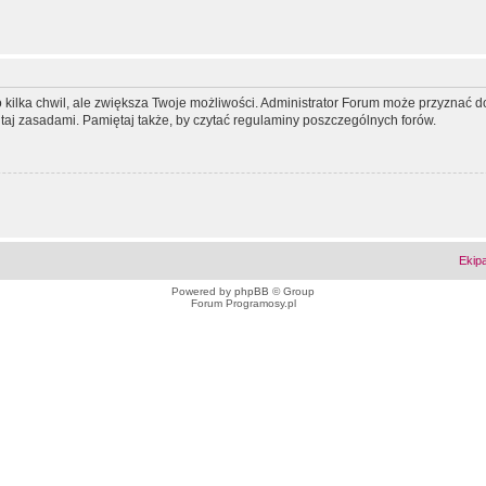
ko kilka chwil, ale zwiększa Twoje możliwości. Administrator Forum może przyzna
tutaj zasadami. Pamiętaj także, by czytać regulaminy poszczególnych forów.
Ekip
Powered by
phpBB
© Group
Forum Programosy.pl