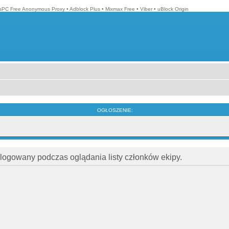
isPC Free Anonymous Proxy
•
Adblock Plus
•
Mixmax Free
•
Viber
•
uBlock Origin
OGŁOSZENIE:
alogowany podczas oglądania listy członków ekipy.